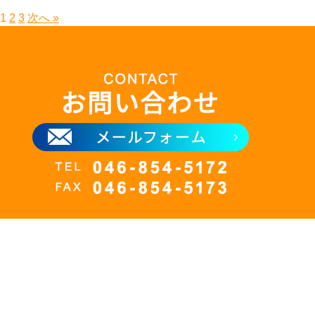
1
2
3
次へ »