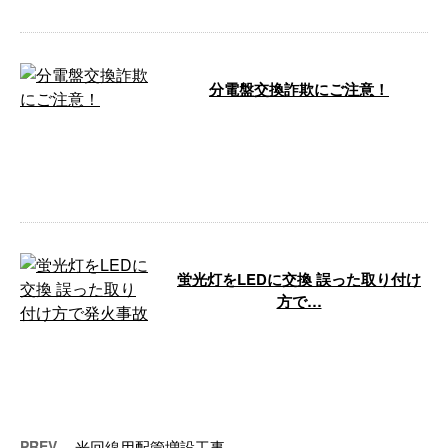
分電盤交換詐欺にご注意！
「分電盤の点検に行きます」の電
話から始まる工事詐欺が流行って
いるようです。 手口の例 ・電話
で「ご自 …
蛍光灯をLEDに交換 誤った取り付け
方で…
今朝蛍光灯からLEDランプへの交
換に伴う誤った取り付け方による
発火事故について、 NITEが注意
を呼 …
PREV
光回線用配管増設工事