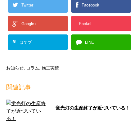
Twitter
Facebook
Google+
Pocket
B!
はてブ
LINE
お知らせ
,
コラム
,
施工実績
関連記事
蛍光灯の生産終了が近づいている！
夜の街を静かに照らす蛍光灯。
しかし、実はその生産終了のカウ
ントダウンが始まっていることを
ご存じでし …