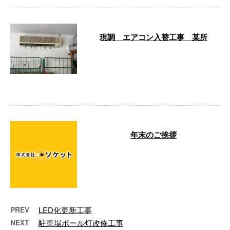
現調 エアコン入替工事 某所
エアコンの入替をご検討されてい
るお客様のもとへ、現地調査に行
ってまいりました。 暑い夏が近
づくこの時 …
年末のご挨拶
拝啓 年末のご挨拶を申し上げま
す。 本年も格別のご愛顧を賜
り、誠にありがとうございまし
た。 皆様のお …
PREV
LED化更新工事
NEXT
駐車場ポール灯改修工事