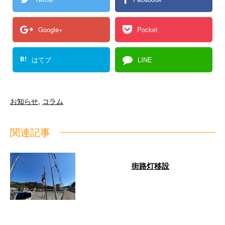
Google+
Pocket
B!
はてブ
LINE
お知らせ
,
コラム
関連記事
街路灯移設
今日は街路灯移設工事があったの
で、社長に同行してまいりまし
た。 作業はスムーズに完了し、
移設工事完工 …